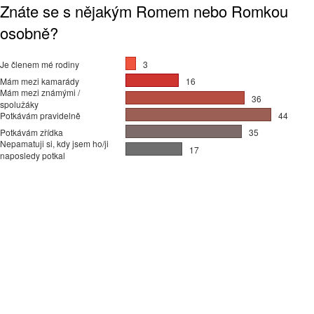
Znáte se s nějakým Romem nebo Romkou
osobně?
Je členem mé rodiny
3
Mám mezi kamarády
16
Mám mezi známými /
36
spolužáky
Potkávám pravidelně
44
Potkávám zřídka
35
Nepamatuji si, kdy jsem ho/ji
17
naposledy potkal